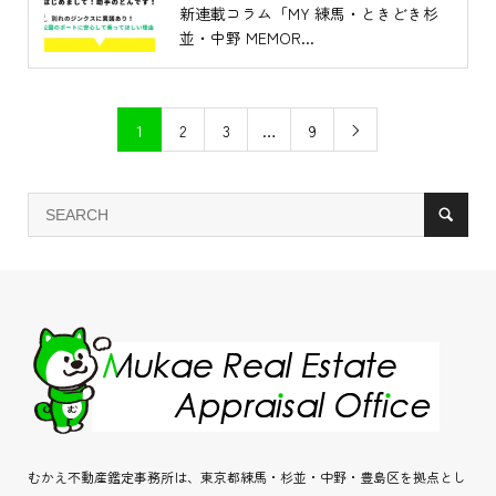
新連載コラム「MY 練馬・ときどき杉
並・中野 MEMOR...
1
2
3
…
9

むかえ不動産鑑定事務所は、東京都練馬・杉並・中野・豊島区を拠点とし