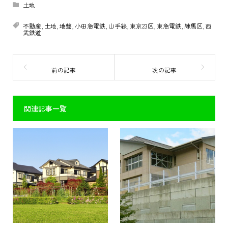
土地
不動産
,
土地
,
地盤
,
小田急電鉄
,
山手線
,
東京23区
,
東急電鉄
,
練馬区
,
西
武鉄道
関連記事一覧